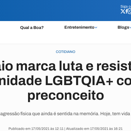
Siga 
Siga 
Entretenimento
Blogs
Qual a Boa?
COTIDIANO
io marca luta e resis
idade LGBTQIA+ co
preconceito
 agressão física que ainda é sentida na memória. Hoje, tem vida 
Publicado em 17/05/2021 às 12:11 | Atualizado em 17/05/2021 às 16:21