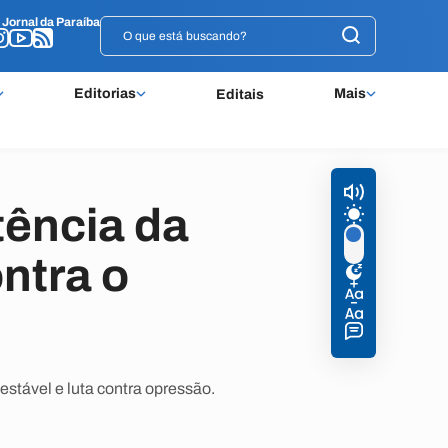
o
o
Jornal da Paraíba
Jornal da Paraíba
Editorias
Mais
Editais
tência da
ntra o
estável e luta contra opressão.