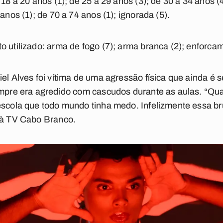
 18 a 20 anos (1); de 25 a 29 anos (3); de 30 a 34 anos (4
anos (1); de 70 a 74 anos (1); ignorada (5).
 utilizado: arma de fogo (7); arma branca (2); enforcam
iel Alves foi vítima de uma agressão física que ainda é
empre era agredido com cascudos durante as aulas.
“Qua
escola que todo mundo tinha medo. Infelizmente essa br
 à
TV Cabo Branco.