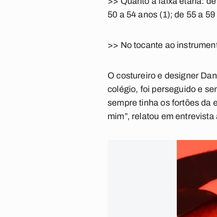
>> Quanto a faixa etária: de
50 a 54 anos (1); de 55 a 59 
>> No tocante ao instrumento
O costureiro e designer Dan
colégio, foi perseguido e s
sempre tinha os fortões da 
mim”, relatou em entrevista