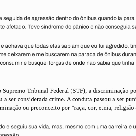
 seguida de agressão dentro do ônibus quando ia para 
nte afetado. Teve síndrome do pânico e não conseguia sa
 e achava que todas elas sabiam que eu fui agredido, t
s me deixarem e me buscarem na parada de ônibus dura
onsumir e busquei forças de onde não sabia que tinha 
 Supremo Tribunal Federal (STF), a discriminação por
u a ser considerada crime. A conduta passou a ser pun
minação ou preconceito por "raça, cor, etnia, religião
do e seguiu sua vida, mas, mesmo com uma carreira e u
pressão.