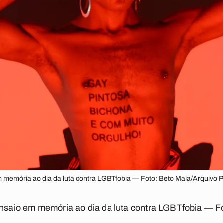
em memória ao dia da luta contra LGBTfobia — Foto: Beto Maia/Arquivo 
 ensaio em memória ao dia da luta contra LGBTfobia — F