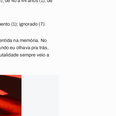
); de 40 a 44 anos (1); de
ento (1); ignorado (7).
 sentida na memória. No
ndo eu olhava pra trás,
utalidade sempre veio a