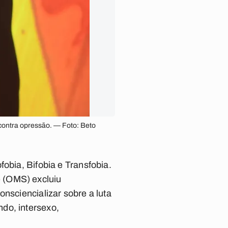
a contra opressão. — Foto: Beto
obia, Bifobia e Transfobia.
 (OMS) excluiu
nsciencializar sobre a luta
do, intersexo,