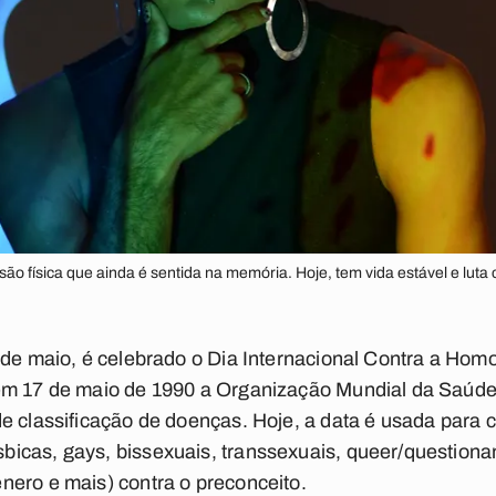
são física que ainda é sentida na memória. Hoje, tem vida estável e lut
 de maio, é celebrado o Dia Internacional Contra a Homof
em 17 de maio de 1990 a Organização Mundial da Saúde
e classificação de doenças. Hoje, a data é usada para co
icas, gays, bissexuais, transsexuais, queer/questionan
nero e mais) contra o preconceito.