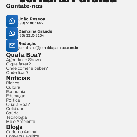
Contate-nos
João Pessoa
(83) 2106.1892
Campina Grande
(83) 3315-3204
Redação
jornalismo@jornaldaparaiba.com.br
Qual a Boa?
Agenda de Shows
O que fazer?
Onde comer e beber?
Onde ficar?
Notícias
Bichos
Cultura
Economia
Educação
Política
Qual a Boa?
Cotidiano
Saúde
Tecnologia
Meio Ambiente
Blogs
Caderno Animal
Conversa Política