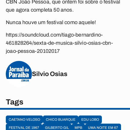
CBN João Pessoa, que ontem foi sobre o festival
que agora completa 50 anos.
Nunca houve um festival como aquele!
https://soundcloud.com/tiago-bernardino-
461828264/sexta-de-musica-silvio-osias-cbn-
joao-pessoa-20102017
Silvio Osias
Tags
CAETANO VELOSO
CHICO BUARQUE
EDU LOBO
FESTIVAL DE 1967
GILBERTO GIL
MPB
UMA NOITE EM 67