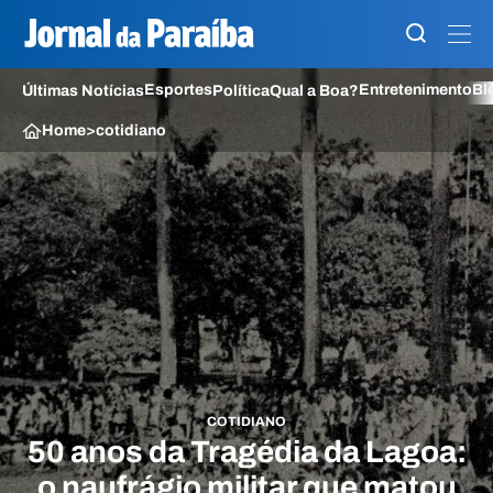
Esportes
Entretenimento
Bl
Últimas Notícias
Política
Qual a Boa?
Home
>
cotidiano
COTIDIANO
50 anos da Tragédia da Lagoa:
o naufrágio militar que matou