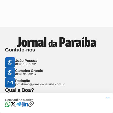
Contate-nos
João Pessoa
(83) 2106.1892
Campina Grande
(83) 3315-3204
Redação
jornalismo@jornaldaparaiba.com.br
Qual a Boa?
Agenda de Shows
O que fazer?
Compartilhe o artigo
Onde comer e beber?
Onde ficar?
Notícias