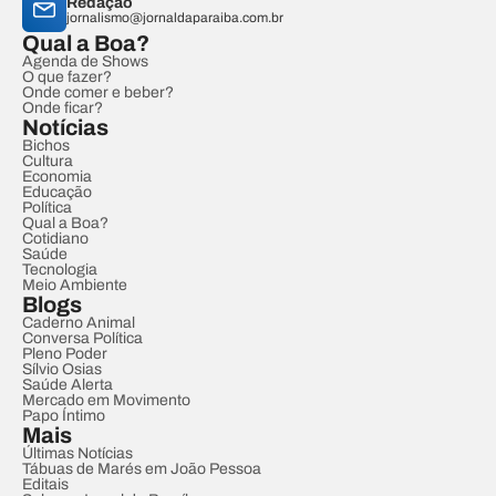
Redação
jornalismo@jornaldaparaiba.com.br
Qual a Boa?
Agenda de Shows
O que fazer?
Onde comer e beber?
Onde ficar?
Notícias
Bichos
Cultura
Economia
Educação
Política
Qual a Boa?
Cotidiano
Saúde
Tecnologia
Meio Ambiente
Blogs
Caderno Animal
Conversa Política
Pleno Poder
Sílvio Osias
Saúde Alerta
Mercado em Movimento
Papo Íntimo
Mais
Últimas Notícias
Tábuas de Marés em João Pessoa
Editais