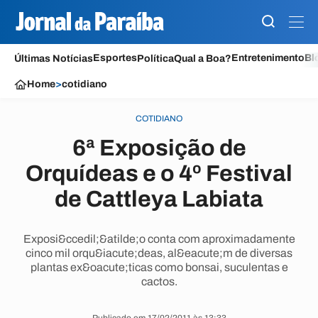
Esportes
Entretenimento
Bl
Últimas Notícias
Política
Qual a Boa?
Home
>
cotidiano
COTIDIANO
6ª Exposição de
Orquídeas e o 4º Festival
de Cattleya Labiata
Exposi&ccedil;&atilde;o conta com aproximadamente
cinco mil orqu&iacute;deas, al&eacute;m de diversas
plantas ex&oacute;ticas como bonsai, suculentas e
cactos.