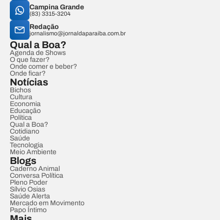
Campina Grande
(83) 3315-3204
Redação
jornalismo@jornaldaparaiba.com.br
Qual a Boa?
Agenda de Shows
O que fazer?
Onde comer e beber?
Onde ficar?
Notícias
Bichos
Cultura
Economia
Educação
Política
Qual a Boa?
Cotidiano
Saúde
Tecnologia
Meio Ambiente
Blogs
Caderno Animal
Conversa Política
Pleno Poder
Sílvio Osias
Saúde Alerta
Mercado em Movimento
Papo Íntimo
Mais