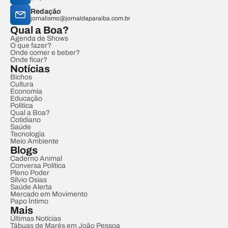
Redação
jornalismo@jornaldaparaiba.com.br
Qual a Boa?
Agenda de Shows
O que fazer?
Onde comer e beber?
Onde ficar?
Notícias
Bichos
Cultura
Economia
Educação
Política
Qual a Boa?
Cotidiano
Saúde
Tecnologia
Meio Ambiente
Blogs
Caderno Animal
Conversa Política
Pleno Poder
Sílvio Osias
Saúde Alerta
Mercado em Movimento
Papo Íntimo
Mais
Últimas Notícias
Tábuas de Marés em João Pessoa