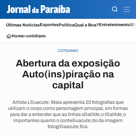
Esportes
Entretenimento
Bl
Últimas Notícias
Política
Qual a Boa?
Home
>
cotidiano
COTIDIANO
Abertura da exposição
Auto(ins)piração na
capital
Artista L&uacute; Maia apresenta 20 fotografias que
utilizam o corpo como personagem principal, em formas
para dar a entender que as linhas s&atilde;o t&atilde;o
importantes quanto o conte&uacute;do da imagem
fotogr&aacute;fica.