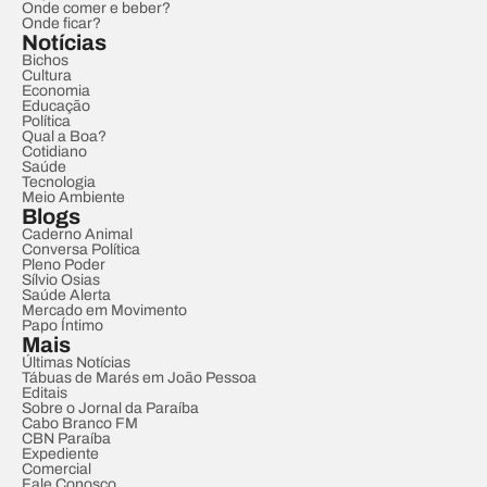
Onde comer e beber?
Onde ficar?
Notícias
Bichos
Cultura
Economia
Educação
Política
Qual a Boa?
Cotidiano
Saúde
Tecnologia
Meio Ambiente
Blogs
Caderno Animal
Conversa Política
Pleno Poder
Sílvio Osias
Saúde Alerta
Mercado em Movimento
Papo Íntimo
Mais
Últimas Notícias
Tábuas de Marés em João Pessoa
Editais
Sobre o Jornal da Paraíba
Cabo Branco FM
CBN Paraíba
Expediente
Comercial
Fale Conosco