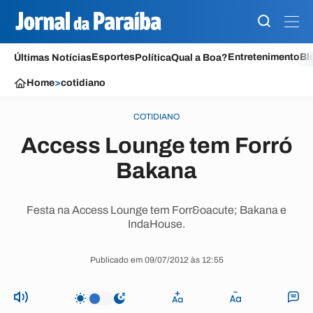
Esportes
Entretenimento
Bl
Últimas Notícias
Política
Qual a Boa?
Home
>
cotidiano
COTIDIANO
Access Lounge tem Forró
Bakana
Festa na Access Lounge tem Forr&oacute; Bakana e
IndaHouse.
Publicado em 09/07/2012 às 12:55