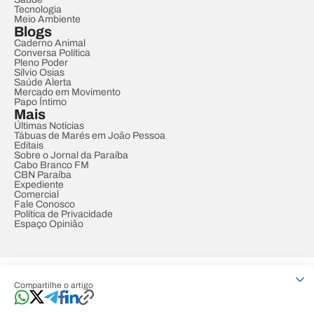
Tecnologia
Meio Ambiente
Blogs
Caderno Animal
Conversa Política
Pleno Poder
Sílvio Osias
Saúde Alerta
Mercado em Movimento
Papo Íntimo
Mais
Últimas Notícias
Tábuas de Marés em João Pessoa
Editais
Sobre o Jornal da Paraíba
Cabo Branco FM
CBN Paraíba
Expediente
Comercial
Fale Conosco
Política de Privacidade
Espaço Opinião
© REDE PARAÍBA DE COMUNICAÇÃO
Compartilhe o artigo
Developed by
Designed by