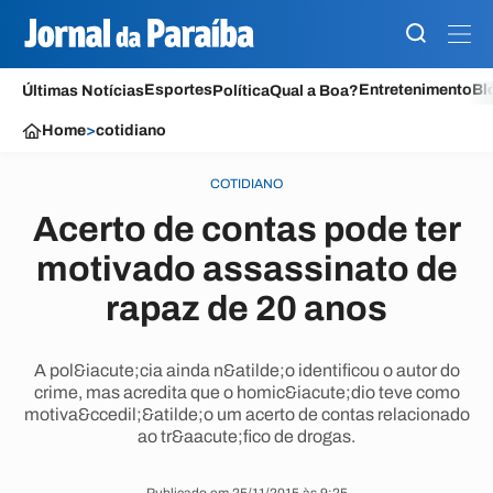
Esportes
Entretenimento
Bl
Últimas Notícias
Política
Qual a Boa?
Home
>
cotidiano
COTIDIANO
Acerto de contas pode ter
motivado assassinato de
rapaz de 20 anos
A pol&iacute;cia ainda n&atilde;o identificou o autor do
crime, mas acredita que o homic&iacute;dio teve como
motiva&ccedil;&atilde;o um acerto de contas relacionado
ao tr&aacute;fico de drogas.