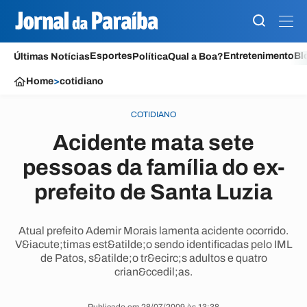
Esportes
Entretenimento
Bl
Últimas Notícias
Política
Qual a Boa?
Home
>
cotidiano
COTIDIANO
Acidente mata sete
pessoas da família do ex-
prefeito de Santa Luzia
Atual prefeito Ademir Morais lamenta acidente ocorrido.
V&iacute;timas est&atilde;o sendo identificadas pelo IML
de Patos, s&atilde;o tr&ecirc;s adultos e quatro
crian&ccedil;as.