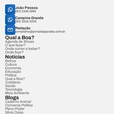
João Pessoa
(83) 2106.1892
Campina Grande
(83) 3315-3204
Redação
jornalismo@jornaldaparaiba.com.br
Qual a Boa?
Agenda de Shows
O que fazer?
Onde comer e beber?
Onde ficar?
Notícias
Bichos
Cultura
Economia
Educação
Política
Qual a Boa?
Cotidiano
Saúde
Tecnologia
Meio Ambiente
Blogs
Caderno Animal
Conversa Política
Pleno Poder
Sílvio Osias