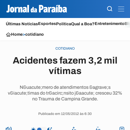
Esportes
Entretenimento
Bl
Últimas Notícias
Política
Qual a Boa?
Home
>
cotidiano
COTIDIANO
Acidentes fazem 3,2 mil
vítimas
N&uacute;mero de atendimentos &agrave;s
v&iacute;timas do tr&acirc;nsito j&aacute; cresceu 32%
no Trauma de Campina Grande.
Publicado em 12/05/2012 às 6:30