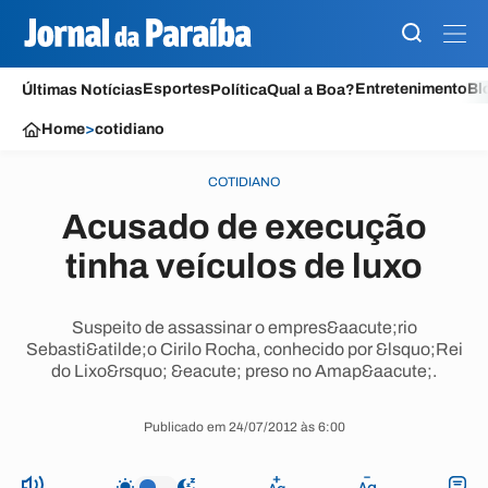
Esportes
Entretenimento
Bl
Últimas Notícias
Política
Qual a Boa?
Home
>
cotidiano
COTIDIANO
Acusado de execução
tinha veículos de luxo
Suspeito de assassinar o empres&aacute;rio
Sebasti&atilde;o Cirilo Rocha, conhecido por &lsquo;Rei
do Lixo&rsquo; &eacute; preso no Amap&aacute;.
Publicado em 24/07/2012 às 6:00