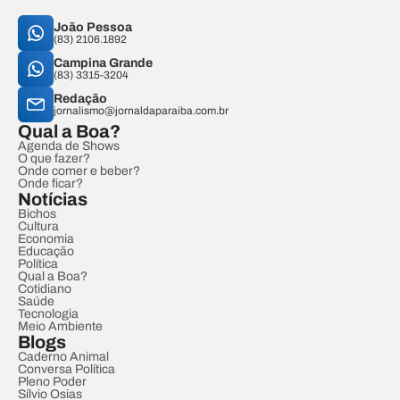
João Pessoa
(83) 2106.1892
Campina Grande
(83) 3315-3204
Redação
jornalismo@jornaldaparaiba.com.br
Qual a Boa?
Agenda de Shows
O que fazer?
Onde comer e beber?
Onde ficar?
Notícias
Bichos
Cultura
Economia
Educação
Política
Qual a Boa?
Cotidiano
Saúde
Tecnologia
Meio Ambiente
Blogs
Caderno Animal
Conversa Política
Pleno Poder
Sílvio Osias