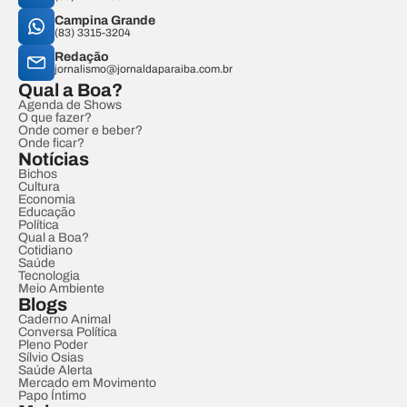
Campina Grande
(83) 3315-3204
Redação
jornalismo@jornaldaparaiba.com.br
Qual a Boa?
Agenda de Shows
O que fazer?
Onde comer e beber?
Onde ficar?
Notícias
Bichos
Cultura
Economia
Educação
Política
Qual a Boa?
Cotidiano
Saúde
Tecnologia
Meio Ambiente
Blogs
Caderno Animal
Conversa Política
Pleno Poder
Sílvio Osias
Saúde Alerta
Mercado em Movimento
Papo Íntimo