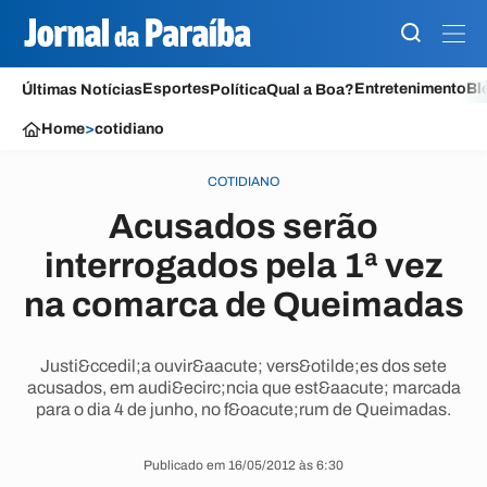
Esportes
Entretenimento
Bl
Últimas Notícias
Política
Qual a Boa?
Home
>
cotidiano
COTIDIANO
Acusados serão
interrogados pela 1ª vez
na comarca de Queimadas
Justi&ccedil;a ouvir&aacute; vers&otilde;es dos sete
acusados, em audi&ecirc;ncia que est&aacute; marcada
para o dia 4 de junho, no f&oacute;rum de Queimadas.
Publicado em 16/05/2012 às 6:30