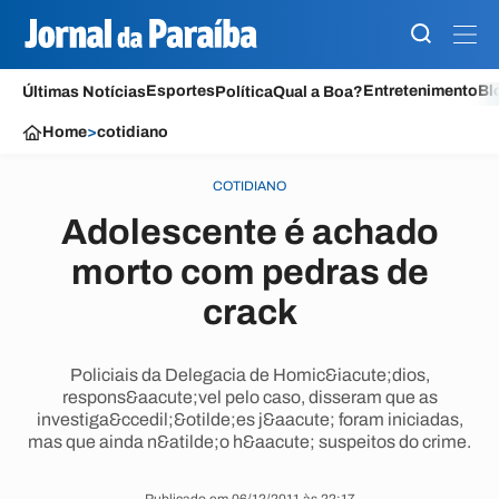
Esportes
Entretenimento
Bl
Últimas Notícias
Política
Qual a Boa?
Home
>
cotidiano
COTIDIANO
Adolescente é achado
morto com pedras de
crack
Policiais da Delegacia de Homic&iacute;dios,
respons&aacute;vel pelo caso, disseram que as
investiga&ccedil;&otilde;es j&aacute; foram iniciadas,
mas que ainda n&atilde;o h&aacute; suspeitos do crime.