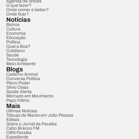
Agenda de Shows
O que fazer?
Onde comer e beber?
Onde ficar?
Notícias
Bichos
Cultura
Economia
Educação
Política
Qual a Boa?
Cotidiano
Saúde
Tecnologia
Meio Ambiente
Blogs
Caderno Animal
Conversa Política
Pleno Poder
Sílvio Osias
Saúde Alerta
Mercado em Movimento
Papo Íntimo
Mais
Últimas Notícias
Tábuas de Marés em João Pessoa
Editais
Sobre o Jornal da Paraíba
Cabo Branco FM
CBN Paraíba
Expediente