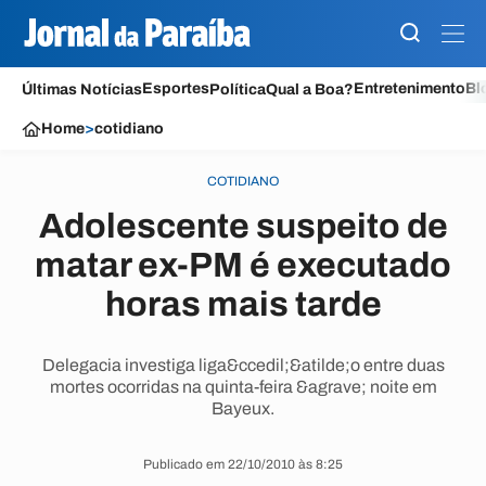
Esportes
Entretenimento
Bl
Últimas Notícias
Política
Qual a Boa?
Home
>
cotidiano
COTIDIANO
Adolescente suspeito de
matar ex-PM é executado
horas mais tarde
Delegacia investiga liga&ccedil;&atilde;o entre duas
mortes ocorridas na quinta-feira &agrave; noite em
Bayeux.
Publicado em 22/10/2010 às 8:25