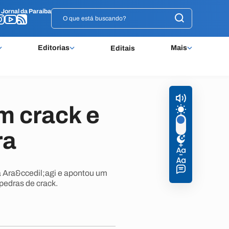
o
o
Jornal da Paraíba
Jornal da Paraíba
Editorias
Mais
Editais
m crack e
ra
a Ara&ccedil;agi e apontou um
pedras de crack.