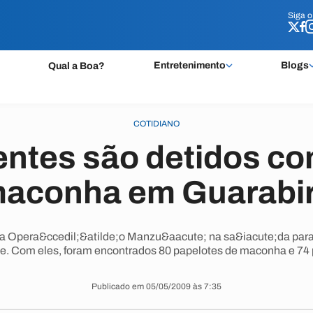
Siga 
Siga 
Entretenimento
Blogs
Qual a Boa?
COTIDIANO
ntes são detidos co
aconha em Guarabi
na Opera&ccedil;&atilde;o Manzu&aacute; na sa&iacute;da par
. Com eles, foram encontrados 80 papelotes de maconha e 74 
Publicado em 05/05/2009 às 7:35