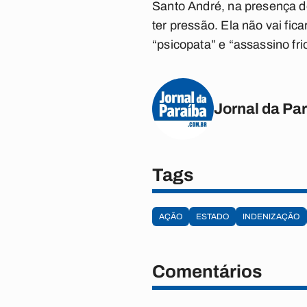
Santo André, na presença d
ter pressão. Ela não vai fi
“psicopata” e “assassino frio
Jornal da Pa
Tags
AÇÃO
ESTADO
INDENIZAÇÃO
Comentários