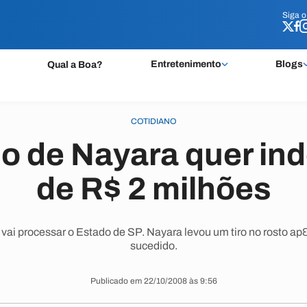
Siga 
Siga 
Entretenimento
Blogs
Qual a Boa?
COTIDIANO
 de Nayara quer in
de R$ 2 milhões
 vai processar o Estado de SP. Nayara levou um tiro no rosto a
sucedido.
Publicado em 22/10/2008 às 9:56