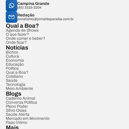
Campina Grande
(83) 3315-3204
Redação
jornalismo@jornaldaparaiba.com.br
Qual a Boa?
Agenda de Shows
O que fazer?
Onde comer e beber?
Onde ficar?
Notícias
Bichos
Cultura
Economia
Educação
Política
Qual a Boa?
Cotidiano
Saúde
Tecnologia
Meio Ambiente
Blogs
Caderno Animal
Conversa Política
Pleno Poder
Sílvio Osias
Saúde Alerta
Mercado em Movimento
Papo Íntimo
Mais