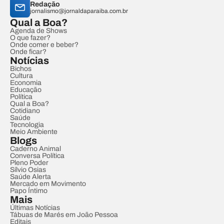
Redação
jornalismo@jornaldaparaiba.com.br
Qual a Boa?
Agenda de Shows
O que fazer?
Onde comer e beber?
Onde ficar?
Notícias
Bichos
Cultura
Economia
Educação
Política
Qual a Boa?
Cotidiano
Saúde
Tecnologia
Meio Ambiente
Blogs
Caderno Animal
Conversa Política
Pleno Poder
Sílvio Osias
Saúde Alerta
Mercado em Movimento
Papo Íntimo
Mais
Últimas Notícias
Tábuas de Marés em João Pessoa
Editais