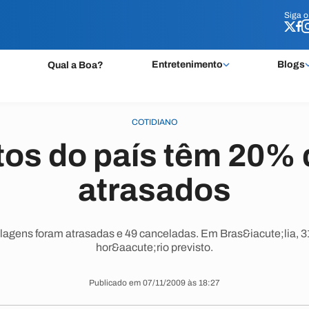
Siga 
Siga 
Entretenimento
Blogs
Qual a Boa?
COTIDIANO
tos do país têm 20% 
atrasados
lagens foram atrasadas e 49 canceladas. Em Bras&iacute;lia, 31 
hor&aacute;rio previsto.
Publicado em 07/11/2009 às 18:27