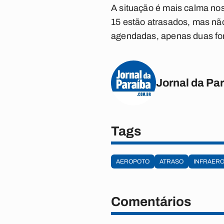
A situação é mais calma no
15 estão atrasados, mas nã
agendadas, apenas duas for
Jornal da Pa
Tags
AEROPOTO
ATRASO
INFRAER
Comentários