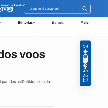
o
o
Jornal da Paraíba
Jornal da Paraíba
Editorias
Mais
Editais
dos voos
partidas est&atilde;o fora do