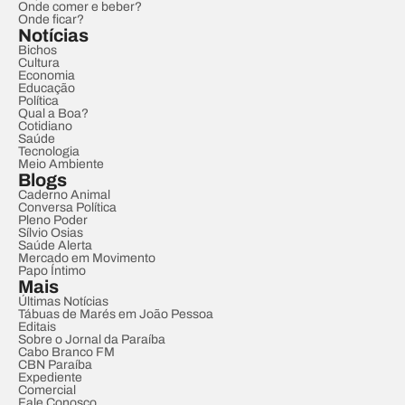
Onde comer e beber?
Onde ficar?
Notícias
Bichos
Cultura
Economia
Educação
Política
Qual a Boa?
Cotidiano
Saúde
Tecnologia
Meio Ambiente
Blogs
Caderno Animal
Conversa Política
Pleno Poder
Sílvio Osias
Saúde Alerta
Mercado em Movimento
Papo Íntimo
Mais
Últimas Notícias
Tábuas de Marés em João Pessoa
Editais
Sobre o Jornal da Paraíba
Cabo Branco FM
CBN Paraíba
Expediente
Comercial
Fale Conosco