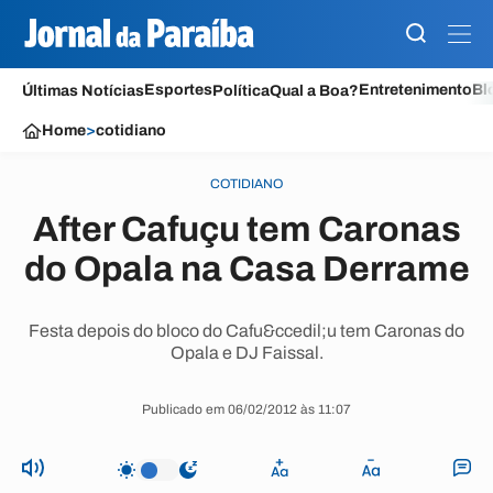
Esportes
Entretenimento
Bl
Últimas Notícias
Política
Qual a Boa?
Home
>
cotidiano
COTIDIANO
After Cafuçu tem Caronas
do Opala na Casa Derrame
Festa depois do bloco do Cafu&ccedil;u tem Caronas do
Opala e DJ Faissal.
Publicado em 06/02/2012 às 11:07