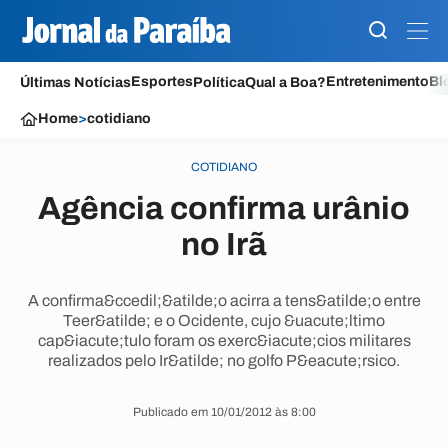
Esportes
Entretenimento
Bl
Últimas Notícias
Política
Qual a Boa?
Home
>
cotidiano
COTIDIANO
Agência confirma urânio
no Irã
A confirma&ccedil;&atilde;o acirra a tens&atilde;o entre
Teer&atilde; e o Ocidente, cujo &uacute;ltimo
cap&iacute;tulo foram os exerc&iacute;cios militares
realizados pelo Ir&atilde; no golfo P&eacute;rsico.
Publicado em 10/01/2012 às 8:00