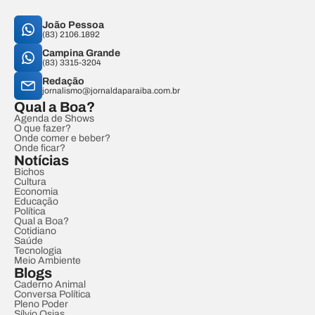
João Pessoa
(83) 2106.1892
Campina Grande
(83) 3315-3204
Redação
jornalismo@jornaldaparaiba.com.br
Qual a Boa?
Agenda de Shows
O que fazer?
Onde comer e beber?
Onde ficar?
Notícias
Bichos
Cultura
Economia
Educação
Política
Qual a Boa?
Cotidiano
Saúde
Tecnologia
Meio Ambiente
Blogs
Caderno Animal
Conversa Política
Pleno Poder
Sílvio Osias