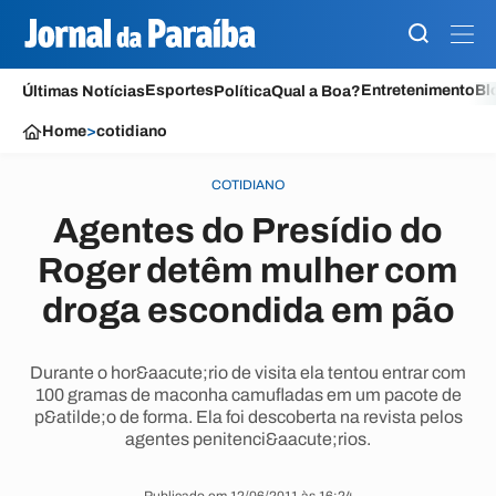
Esportes
Entretenimento
Bl
Últimas Notícias
Política
Qual a Boa?
Home
>
cotidiano
COTIDIANO
Agentes do Presídio do
Roger detêm mulher com
droga escondida em pão
Durante o hor&aacute;rio de visita ela tentou entrar com
100 gramas de maconha camufladas em um pacote de
p&atilde;o de forma. Ela foi descoberta na revista pelos
agentes penitenci&aacute;rios.