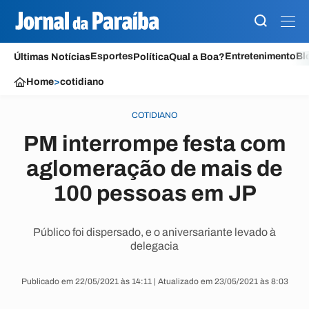
Esportes
Entretenimento
Bl
Últimas Notícias
Política
Qual a Boa?
Home
>
cotidiano
COTIDIANO
PM interrompe festa com
aglomeração de mais de
100 pessoas em JP
Público foi dispersado, e o aniversariante levado à
delegacia
Publicado em 22/05/2021 às 14:11 | Atualizado em 23/05/2021 às 8:03