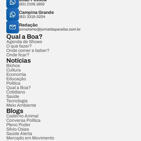
(83) 2106.1892
Campina Grande
(83) 3315-3204
Redação
jornalismo@jornaldaparaiba.com.br
Qual a Boa?
Agenda de Shows
O que fazer?
Onde comer e beber?
Onde ficar?
Notícias
Bichos
Cultura
Economia
Educação
Política
Qual a Boa?
Cotidiano
Saúde
Tecnologia
Meio Ambiente
Blogs
Caderno Animal
Conversa Política
Pleno Poder
Sílvio Osias
Saúde Alerta
Mercado em Movimento