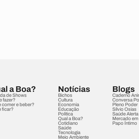
al a Boa?
Notícias
Blogs
da de Shows
Bichos
Caderno Ani
e fazer?
Cultura
Conversa Pol
 comer e beber?
Economia
Pleno Poder
 ficar?
Educação
Sílvio Osias
Política
Saúde Alerta
Qual a Boa?
Mercado em
Cotidiano
Papo Íntimo
Saúde
Tecnologia
Meio Ambiente