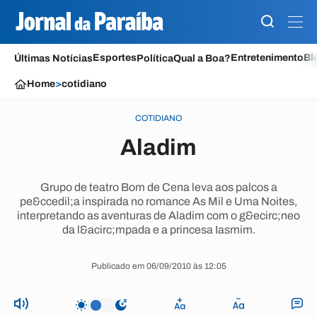
Esportes
Entretenimento
Bl
Últimas Notícias
Política
Qual a Boa?
Home
>
cotidiano
COTIDIANO
Aladim
Grupo de teatro Bom de Cena leva aos palcos a
pe&ccedil;a inspirada no romance As Mil e Uma Noites,
interpretando as aventuras de Aladim com o g&ecirc;neo
da l&acirc;mpada e a princesa Iasmim.
Publicado em 06/09/2010 às 12:05