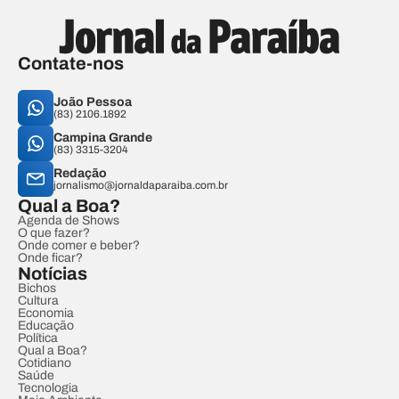
Contate-nos
João Pessoa
(83) 2106.1892
Campina Grande
(83) 3315-3204
Redação
jornalismo@jornaldaparaiba.com.br
Qual a Boa?
Agenda de Shows
O que fazer?
Onde comer e beber?
Onde ficar?
Notícias
Bichos
Cultura
Economia
Educação
Política
Qual a Boa?
Cotidiano
Saúde
Tecnologia