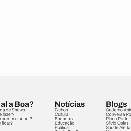
al a Boa?
Notícias
Blogs
da de Shows
Bichos
Caderno Ani
e fazer?
Cultura
Conversa Pol
 comer e beber?
Economia
Pleno Poder
 ficar?
Educação
Sílvio Osias
Política
Saúde Alerta