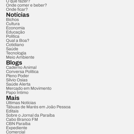
O que fazer?
Onde comer e beber?
Onde ficar?
Notícias
Bichos
Cultura
Economia
Educação
Política
Qual a Boa?
Cotidiano
Saúde
Tecnologia
Meio Ambiente
Blogs
Caderno Animal
Conversa Política
Pleno Poder
Sílvio Osias
Saúde Alerta
Mercado em Movimento
Papo Íntimo
Mais
Últimas Notícias
Tábuas de Marés em João Pessoa
Editais
Sobre o Jornal da Paraíba
Cabo Branco FM
CBN Paraíba
Expediente
Comercial