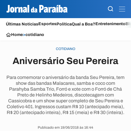
Esportes
Entretenimento
Bl
Últimas Notícias
Política
Qual a Boa?
Home
>
cotidiano
COTIDIANO
Aniversário Seu Pereira
Para comemorar o aniversário da banda Seu Pereira, tem
show das bandas Malacares, samba e coco com
Parahyba Samba Trio, Forró e xote com o Forró de Chá
Preto de Helinho Medeiros, discotecagem com
Cassicobra e um show super completo de Seu Pereira e
Coletivo 401. Ingressos custam R$ 10 (antecipado meia),
R$ 20 (antecipado inteira), R$ 15 (meia) e R$ 30 (inteira).
Publicado em 19/06/2018 às 16:44