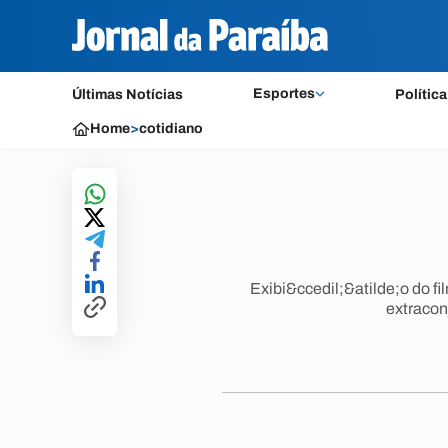
Esportes
Últimas Notícias
Política
Home
>
cotidiano
Exibi&ccedil;&atilde;o do f
extracon