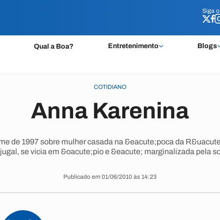
Siga 
Siga 
Entretenimento
Blogs
Qual a Boa?
COTIDIANO
Anna Karenina
ilme de 1997 sobre mulher casada na &eacute;poca da R&uacute
jugal, se vicia em &oacute;pio e &eacute; marginalizada pela s
Publicado em 01/06/2010 às 14:23