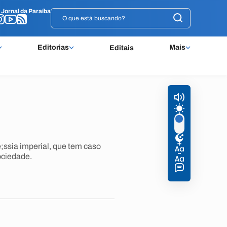
o
o
Jornal da Paraíba
Jornal da Paraíba
Editorias
Mais
Editais
;ssia imperial, que tem caso
ociedade.