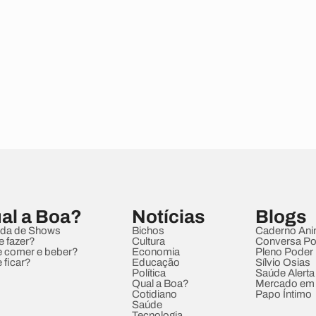
al a Boa?
Notícias
Blogs
da de Shows
Bichos
Caderno Ani
e fazer?
Cultura
Conversa Pol
 comer e beber?
Economia
Pleno Poder
 ficar?
Educação
Sílvio Osias
Política
Saúde Alerta
Qual a Boa?
Mercado em
Cotidiano
Papo Íntimo
Saúde
Tecnologia