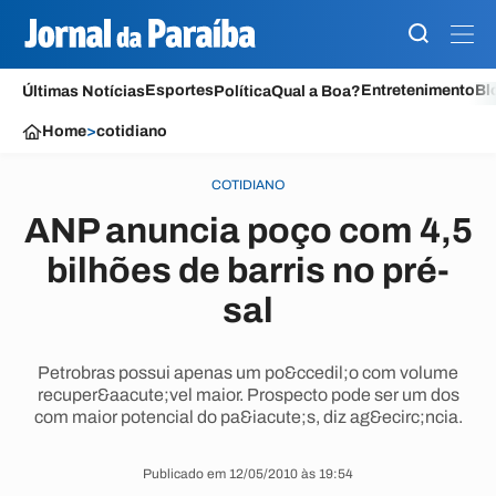
Esportes
Entretenimento
Bl
Últimas Notícias
Política
Qual a Boa?
Home
>
cotidiano
COTIDIANO
ANP anuncia poço com 4,5
bilhões de barris no pré-
sal
Petrobras possui apenas um po&ccedil;o com volume
recuper&aacute;vel maior. Prospecto pode ser um dos
com maior potencial do pa&iacute;s, diz ag&ecirc;ncia.
Publicado em 12/05/2010 às 19:54