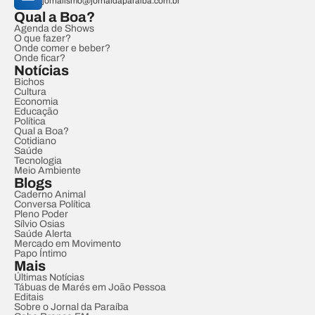
jornalismo@jornaldaparaiba.com.br
Qual a Boa?
Agenda de Shows
O que fazer?
Onde comer e beber?
Onde ficar?
Notícias
Bichos
Cultura
Economia
Educação
Política
Qual a Boa?
Cotidiano
Saúde
Tecnologia
Meio Ambiente
Blogs
Caderno Animal
Conversa Política
Pleno Poder
Sílvio Osias
Saúde Alerta
Mercado em Movimento
Papo Íntimo
Mais
Últimas Notícias
Tábuas de Marés em João Pessoa
Editais
Sobre o Jornal da Paraíba