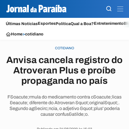
Esportes
Entretenimento
Bl
Últimas Notícias
Política
Qual a Boa?
Home
>
cotidiano
COTIDIANO
Anvisa cancela registro do
Atroveran Plus e proíbe
propaganda no país
F&oacute;rmula do medicamento contra c&oacute;licas
&eacute; diferente do Atroveran &quot;original&quot;.
Segundo ag&ecirc;ncia, o adjetivo &quot;plus' poderia
causar confus&atilde;o.