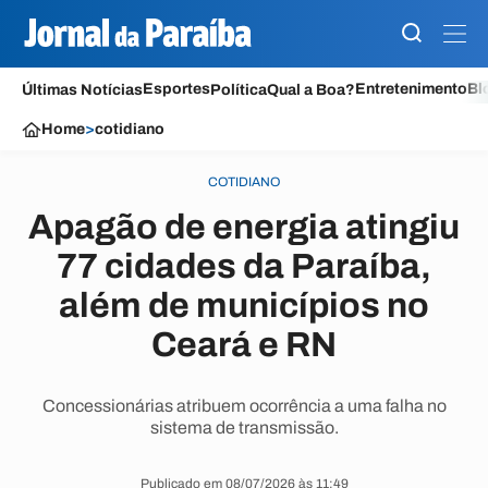
Esportes
Entretenimento
Bl
Últimas Notícias
Política
Qual a Boa?
Home
>
cotidiano
COTIDIANO
Apagão de energia atingiu
77 cidades da Paraíba,
além de municípios no
Ceará e RN
Concessionárias atribuem ocorrência a uma falha no
sistema de transmissão.
Publicado em 08/07/2026 às 11:49