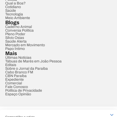
Qual a Boa?
Cotidiano
Saúde
Tecnologia
Meio Ambiente
Blogs
Caderno Animal
Conversa Política
Pleno Poder
Sílvio Osias
Saúde Alerta
Mercado em Movimento
Papo Íntimo
Mais
Últimas Notícias
Tábuas de Marés em João Pessoa
Editais
Sobre o Jornal da Paraíba
Cabo Branco FM
CBN Paraíba
Expediente
Comercial
Fale Conosco
Política de Privacidade
Espaço Opinião
© REDE PARAÍBA DE COMUNICAÇÃO
Compartilhe o artigo