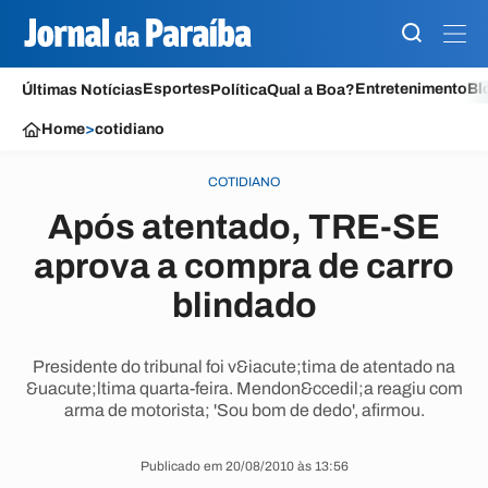
Esportes
Entretenimento
Bl
Últimas Notícias
Política
Qual a Boa?
Home
>
cotidiano
COTIDIANO
Após atentado, TRE-SE
aprova a compra de carro
blindado
Presidente do tribunal foi v&iacute;tima de atentado na
&uacute;ltima quarta-feira. Mendon&ccedil;a reagiu com
arma de motorista; 'Sou bom de dedo', afirmou.
Publicado em 20/08/2010 às 13:56