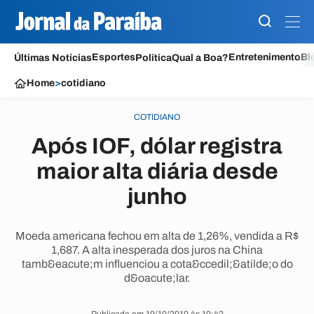
Esportes
Entretenimento
Bl
Últimas Notícias
Política
Qual a Boa?
Home
>
cotidiano
COTIDIANO
Após IOF, dólar registra
maior alta diária desde
junho
Moeda americana fechou em alta de 1,26%, vendida a R$
1,687. A alta inesperada dos juros na China
tamb&eacute;m influenciou a cota&ccedil;&atilde;o do
d&oacute;lar.