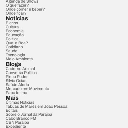
Agenda de Shows
O que fazer?
Onde comer e beber?
Onde ficar?
Notícias
Bichos
Cultura
Economia
Educação
Política
Qual a Boa?
Cotidiano
Saúde
Tecnologia
Meio Ambiente
Blogs
Caderno Animal
Conversa Política
Pleno Poder
Sílvio Osias
Saúde Alerta
Mercado em Movimento
Papo Íntimo
Mais
Últimas Notícias
Tábuas de Marés em João Pessoa
Editais
Sobre o Jornal da Paraíba
Cabo Branco FM
CBN Paraíba
Expediente