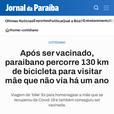
Esportes
Entretenimento
Bl
Últimas Notícias
Política
Qual a Boa?
Home
>
cotidiano
COTIDIANO
Após ser vacinado,
paraibano percorre 130 km
de bicicleta para visitar
mãe que não via há um ano
Viagem de ‘bike’ foi para homenagear a mãe que se
recuperou da Covid-19 e também conseguiu ser
vacinada.