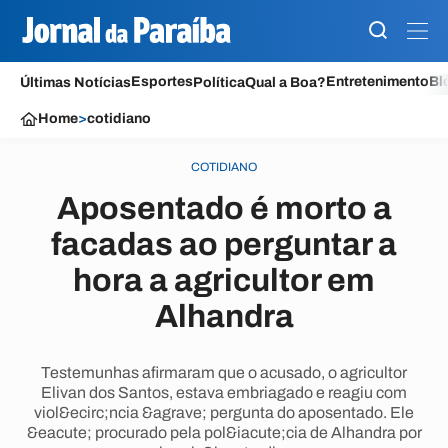
Esportes
Entretenimento
Bl
Últimas Notícias
Política
Qual a Boa?
Home
>
cotidiano
COTIDIANO
Aposentado é morto a
facadas ao perguntar a
hora a agricultor em
Alhandra
Testemunhas afirmaram que o acusado, o agricultor
Elivan dos Santos, estava embriagado e reagiu com
viol&ecirc;ncia &agrave; pergunta do aposentado. Ele
&eacute; procurado pela pol&iacute;cia de Alhandra por