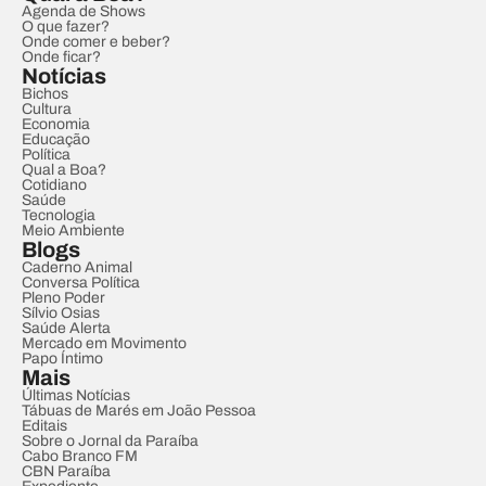
Agenda de Shows
O que fazer?
Onde comer e beber?
Onde ficar?
Notícias
Bichos
Cultura
Economia
Educação
Política
Qual a Boa?
Cotidiano
Saúde
Tecnologia
Meio Ambiente
Blogs
Caderno Animal
Conversa Política
Pleno Poder
Sílvio Osias
Saúde Alerta
Mercado em Movimento
Papo Íntimo
Mais
Últimas Notícias
Tábuas de Marés em João Pessoa
Editais
Sobre o Jornal da Paraíba
Cabo Branco FM
CBN Paraíba