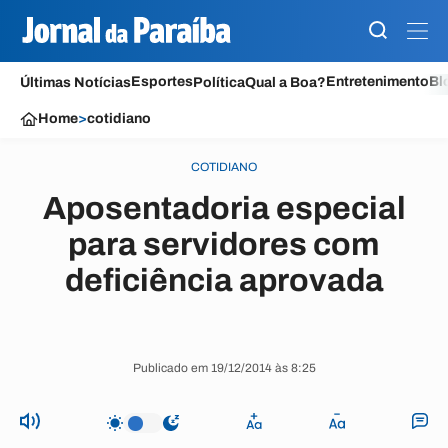
Esportes
Entretenimento
Bl
Últimas Notícias
Política
Qual a Boa?
Home
>
cotidiano
COTIDIANO
Aposentadoria especial
para servidores com
deficiência aprovada
Publicado em 19/12/2014 às 8:25