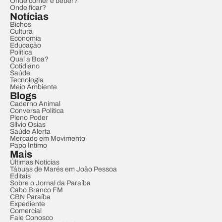
Onde comer e beber?
Onde ficar?
Notícias
Bichos
Cultura
Economia
Educação
Política
Qual a Boa?
Cotidiano
Saúde
Tecnologia
Meio Ambiente
Blogs
Caderno Animal
Conversa Política
Pleno Poder
Sílvio Osias
Saúde Alerta
Mercado em Movimento
Papo Íntimo
Mais
Últimas Notícias
Tábuas de Marés em João Pessoa
Editais
Sobre o Jornal da Paraíba
Cabo Branco FM
CBN Paraíba
Expediente
Comercial
Fale Conosco