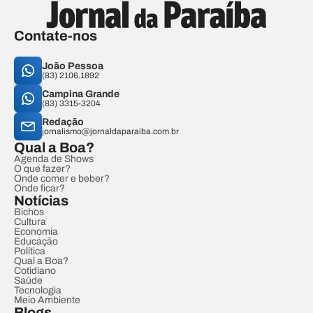
Contate-nos
João Pessoa
(83) 2106.1892
Campina Grande
(83) 3315-3204
Redação
jornalismo@jornaldaparaiba.com.br
Qual a Boa?
Agenda de Shows
O que fazer?
Onde comer e beber?
Onde ficar?
Notícias
Bichos
Cultura
Economia
Educação
Política
Qual a Boa?
Cotidiano
Saúde
Tecnologia
Meio Ambiente
Blogs