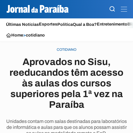
Esportes
Entretenimento
Bl
Últimas Notícias
Política
Qual a Boa?
Home
>
cotidiano
COTIDIANO
Aprovados no Sisu,
reeducandos têm acesso
às aulas dos cursos
superiores pela 1ª vez na
Paraíba
Unidades contam com salas destinadas para laboratórios
de informática e aulas para que os alunos possam assistir