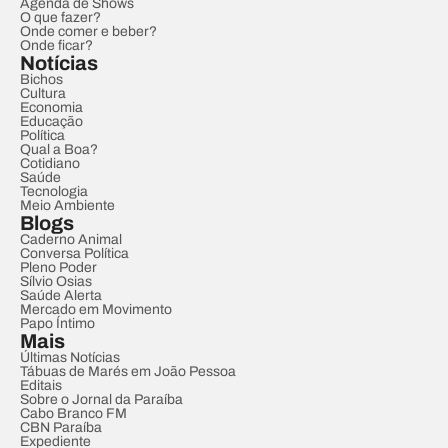
Agenda de Shows
O que fazer?
Onde comer e beber?
Onde ficar?
Notícias
Bichos
Cultura
Economia
Educação
Política
Qual a Boa?
Cotidiano
Saúde
Tecnologia
Meio Ambiente
Blogs
Caderno Animal
Conversa Política
Pleno Poder
Sílvio Osias
Saúde Alerta
Mercado em Movimento
Papo Íntimo
Mais
Últimas Notícias
Tábuas de Marés em João Pessoa
Editais
Sobre o Jornal da Paraíba
Cabo Branco FM
CBN Paraíba
Expediente