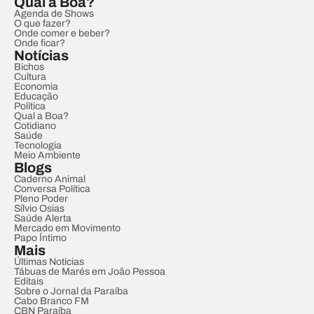
Qual a Boa?
Agenda de Shows
O que fazer?
Onde comer e beber?
Onde ficar?
Notícias
Bichos
Cultura
Economia
Educação
Política
Qual a Boa?
Cotidiano
Saúde
Tecnologia
Meio Ambiente
Blogs
Caderno Animal
Conversa Política
Pleno Poder
Sílvio Osias
Saúde Alerta
Mercado em Movimento
Papo Íntimo
Mais
Últimas Notícias
Tábuas de Marés em João Pessoa
Editais
Sobre o Jornal da Paraíba
Cabo Branco FM
CBN Paraíba