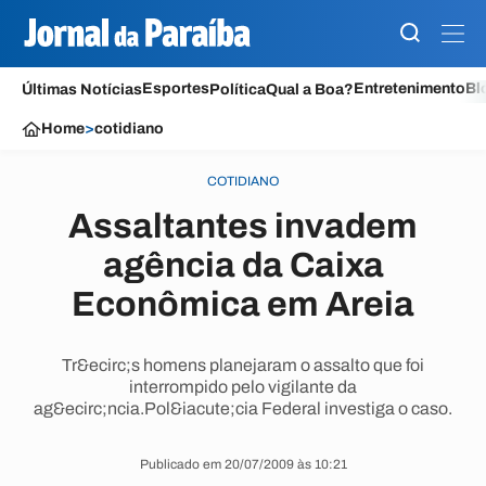
Esportes
Entretenimento
Bl
Últimas Notícias
Política
Qual a Boa?
Home
>
cotidiano
COTIDIANO
Assaltantes invadem
agência da Caixa
Econômica em Areia
Tr&ecirc;s homens planejaram o assalto que foi
interrompido pelo vigilante da
ag&ecirc;ncia.Pol&iacute;cia Federal investiga o caso.
Publicado em 20/07/2009 às 10:21