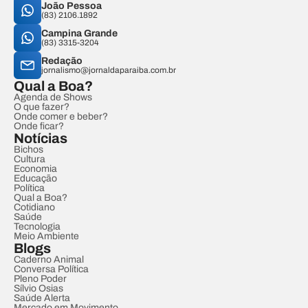
João Pessoa
(83) 2106.1892
Campina Grande
(83) 3315-3204
Redação
jornalismo@jornaldaparaiba.com.br
Qual a Boa?
Agenda de Shows
O que fazer?
Onde comer e beber?
Onde ficar?
Notícias
Bichos
Cultura
Economia
Educação
Política
Qual a Boa?
Cotidiano
Saúde
Tecnologia
Meio Ambiente
Blogs
Caderno Animal
Conversa Política
Pleno Poder
Sílvio Osias
Saúde Alerta
Mercado em Movimento