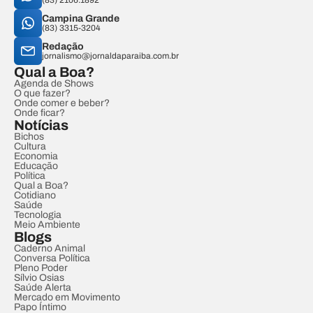
(83) 2106.1892
Campina Grande
(83) 3315-3204
Redação
jornalismo@jornaldaparaiba.com.br
Qual a Boa?
Agenda de Shows
O que fazer?
Onde comer e beber?
Onde ficar?
Notícias
Bichos
Cultura
Economia
Educação
Política
Qual a Boa?
Cotidiano
Saúde
Tecnologia
Meio Ambiente
Blogs
Caderno Animal
Conversa Política
Pleno Poder
Sílvio Osias
Saúde Alerta
Mercado em Movimento
Papo Íntimo