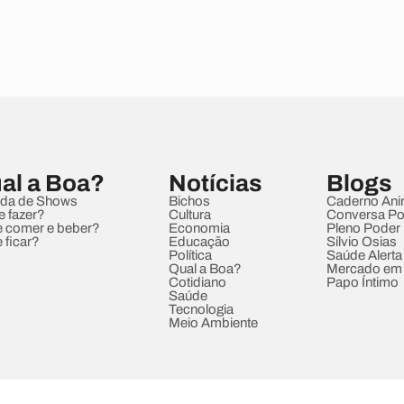
al a Boa?
Notícias
Blogs
da de Shows
Bichos
Caderno Ani
e fazer?
Cultura
Conversa Pol
 comer e beber?
Economia
Pleno Poder
 ficar?
Educação
Sílvio Osias
Política
Saúde Alerta
Qual a Boa?
Mercado em
Cotidiano
Papo Íntimo
Saúde
Tecnologia
Meio Ambiente