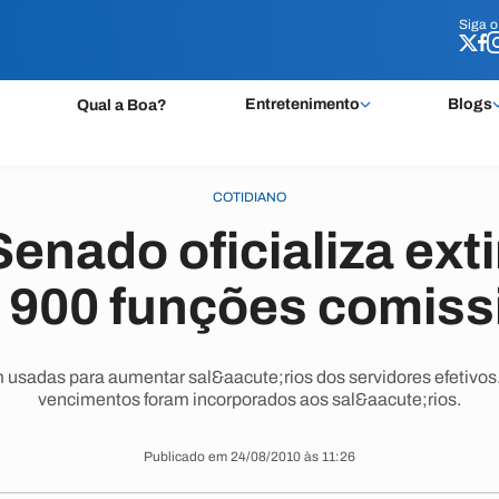
Siga 
Siga 
Entretenimento
Blogs
Qual a Boa?
COTIDIANO
Senado oficializa ext
 900 funções comis
 usadas para aumentar sal&aacute;rios dos servidores efetivos
vencimentos foram incorporados aos sal&aacute;rios.
Publicado em 24/08/2010 às 11:26