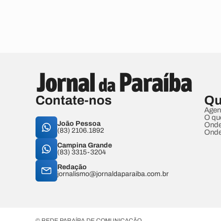
Contate-nos
Qu
Agen
O qu
João Pessoa
Onde
(83) 2106.1892
Onde
Campina Grande
(83) 3315-3204
Redação
jornalismo@jornaldaparaiba.com.br
© REDE PARAÍBA DE COMUNICAÇÃO