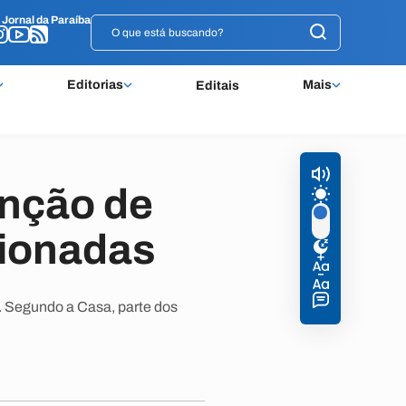
o
o
Jornal da Paraíba
Jornal da Paraíba
Editorias
Mais
Editais
inção de
sionadas
. Segundo a Casa, parte dos