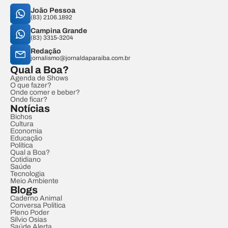
João Pessoa
(83) 2106.1892
Campina Grande
(83) 3315-3204
Redação
jornalismo@jornaldaparaiba.com.br
Qual a Boa?
Agenda de Shows
O que fazer?
Onde comer e beber?
Onde ficar?
Notícias
Bichos
Cultura
Economia
Educação
Política
Qual a Boa?
Cotidiano
Saúde
Tecnologia
Meio Ambiente
Blogs
Caderno Animal
Conversa Política
Pleno Poder
Sílvio Osias
Saúde Alerta