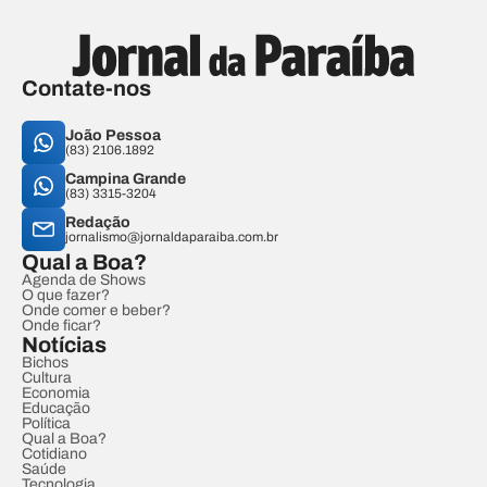
Contate-nos
João Pessoa
(83) 2106.1892
Campina Grande
(83) 3315-3204
Redação
jornalismo@jornaldaparaiba.com.br
Qual a Boa?
Agenda de Shows
O que fazer?
Onde comer e beber?
Onde ficar?
Notícias
Bichos
Cultura
Economia
Educação
Política
Qual a Boa?
Cotidiano
Saúde
Tecnologia