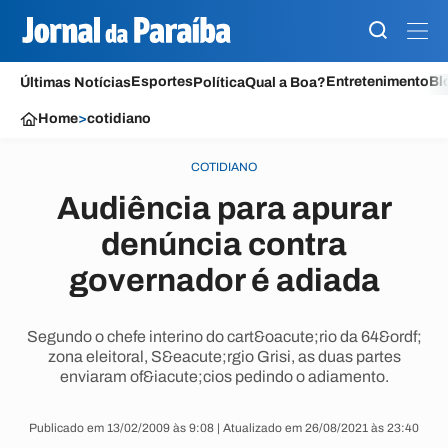
Esportes
Entretenimento
Bl
Últimas Notícias
Política
Qual a Boa?
Home
>
cotidiano
COTIDIANO
Audiência para apurar
denúncia contra
governador é adiada
Segundo o chefe interino do cart&oacute;rio da 64&ordf;
zona eleitoral, S&eacute;rgio Grisi, as duas partes
enviaram of&iacute;cios pedindo o adiamento.
Publicado em 13/02/2009 às 9:08 | Atualizado em 26/08/2021 às 23:40