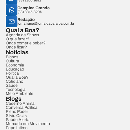
(83) 2106.1892
Campina Grande
(83) 3315-3204
Redação
jornalismo@jornaldaparaiba.com.br
Qual a Boa?
Agenda de Shows
O que fazer?
Onde comer e beber?
Onde ficar?
Notícias
Bichos
Cultura
Economia
Educação
Política
Qual a Boa?
Cotidiano
Saúde
Tecnologia
Meio Ambiente
Blogs
Caderno Animal
Conversa Política
Pleno Poder
Sílvio Osias
Saúde Alerta
Mercado em Movimento
Papo Íntimo