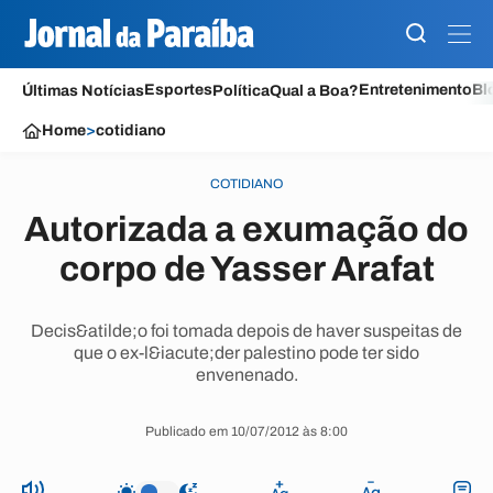
Esportes
Entretenimento
Bl
Últimas Notícias
Política
Qual a Boa?
Home
>
cotidiano
COTIDIANO
Autorizada a exumação do
corpo de Yasser Arafat
Decis&atilde;o foi tomada depois de haver suspeitas de
que o ex-l&iacute;der palestino pode ter sido
envenenado.
Publicado em 10/07/2012 às 8:00