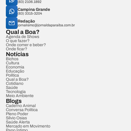
(83) 2106.1892
Campina Grande
(83) 3315-3204
Redação
jornalismo@jornaldaparaiba.com.br
Qual a Boa?
Agenda de Shows
O que fazer?
Onde comer e beber?
Onde ficar?
Notícias
Bichos
Cultura
Economia
Educação
Política
Qual a Boa?
Cotidiano
Saúde
Tecnologia
Meio Ambiente
Blogs
Caderno Animal
Conversa Política
Pleno Poder
Sílvio Osias
Saúde Alerta
Mercado em Movimento
Papo Íntimo