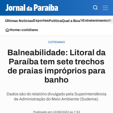
Esportes
Entretenimento
Bl
Últimas Notícias
Política
Qual a Boa?
Home
>
cotidiano
COTIDIANO
Balneabilidade: Litoral da
Paraíba tem sete trechos
de praias impróprios para
banho
Dados são do relatório divulgado pela Superintendência
de Administração do Meio Ambiente (Sudema).
Publicado em 13/08/2022 às 7:53