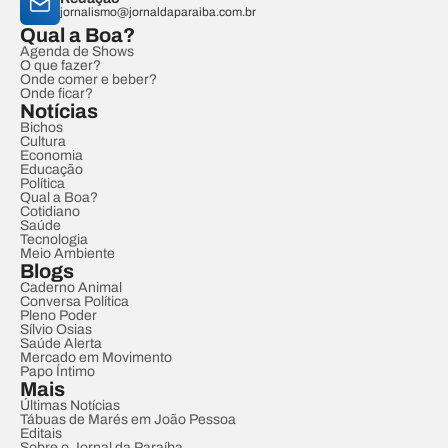
jornalismo@jornaldaparaiba.com.br
Qual a Boa?
Agenda de Shows
O que fazer?
Onde comer e beber?
Onde ficar?
Notícias
Bichos
Cultura
Economia
Educação
Política
Qual a Boa?
Cotidiano
Saúde
Tecnologia
Meio Ambiente
Blogs
Caderno Animal
Conversa Política
Pleno Poder
Sílvio Osias
Saúde Alerta
Mercado em Movimento
Papo Íntimo
Mais
Últimas Notícias
Tábuas de Marés em João Pessoa
Editais
Sobre o Jornal da Paraíba