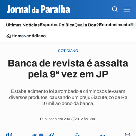
Esportes
Entretenimento
Bl
Últimas Notícias
Política
Qual a Boa?
Home
>
cotidiano
COTIDIANO
Banca de revista é assalta
pela 9ª vez em JP
Estabelecimento foi arrombado e criminosos levaram
diversos produtos, causando um preju&iacute;zo de R$
10 mil ao dono da banca.
Publicado em 23/08/2012 às 6:00