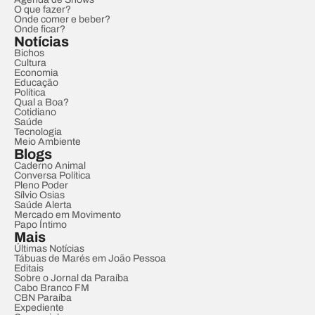
O que fazer?
Onde comer e beber?
Onde ficar?
Notícias
Bichos
Cultura
Economia
Educação
Política
Qual a Boa?
Cotidiano
Saúde
Tecnologia
Meio Ambiente
Blogs
Caderno Animal
Conversa Política
Pleno Poder
Sílvio Osias
Saúde Alerta
Mercado em Movimento
Papo Íntimo
Mais
Últimas Notícias
Tábuas de Marés em João Pessoa
Editais
Sobre o Jornal da Paraíba
Cabo Branco FM
CBN Paraíba
Expediente