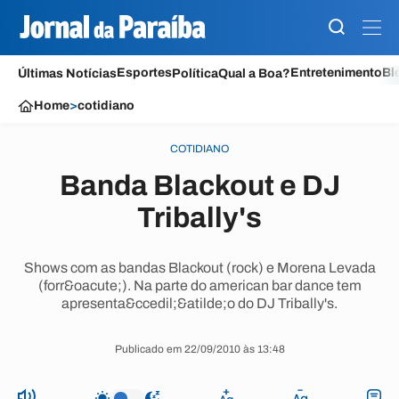
Esportes
Entretenimento
Bl
Últimas Notícias
Política
Qual a Boa?
Home
>
cotidiano
COTIDIANO
Banda Blackout e DJ
Tribally's
Shows com as bandas Blackout (rock) e Morena Levada
(forr&oacute;). Na parte do american bar dance tem
apresenta&ccedil;&atilde;o do DJ Tribally's.
Publicado em 22/09/2010 às 13:48