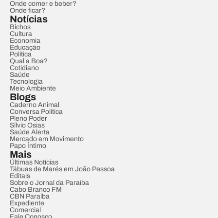
Onde comer e beber?
Onde ficar?
Notícias
Bichos
Cultura
Economia
Educação
Política
Qual a Boa?
Cotidiano
Saúde
Tecnologia
Meio Ambiente
Blogs
Caderno Animal
Conversa Política
Pleno Poder
Sílvio Osias
Saúde Alerta
Mercado em Movimento
Papo Íntimo
Mais
Últimas Notícias
Tábuas de Marés em João Pessoa
Editais
Sobre o Jornal da Paraíba
Cabo Branco FM
CBN Paraíba
Expediente
Comercial
Fale Conosco