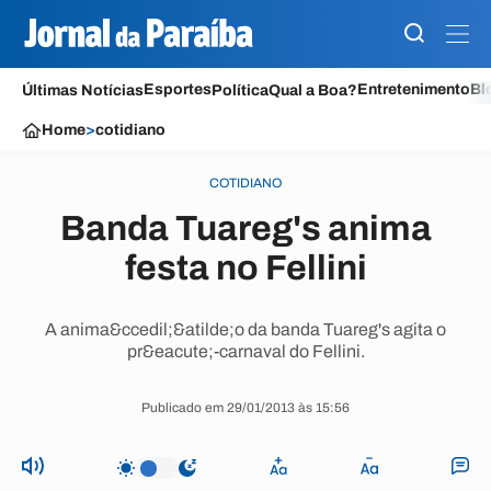
Esportes
Entretenimento
Bl
Últimas Notícias
Política
Qual a Boa?
Home
>
cotidiano
COTIDIANO
Banda Tuareg's anima
festa no Fellini
A anima&ccedil;&atilde;o da banda Tuareg's agita o
pr&eacute;-carnaval do Fellini.
Publicado em 29/01/2013 às 15:56